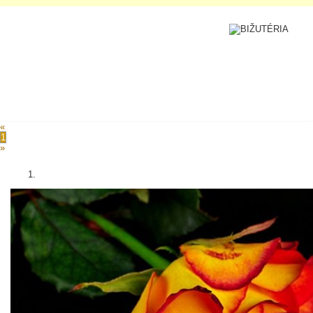
«
1
»